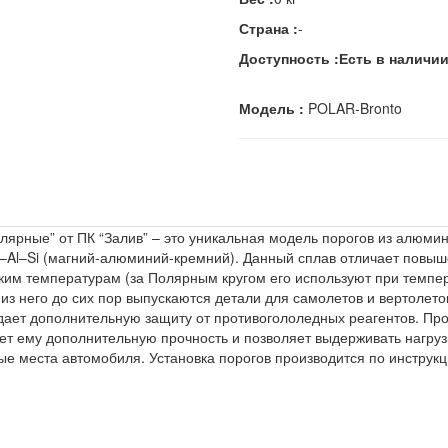
Страна :
-
Доступность :
Есть в наличи
Модель :
POLAR-Bronto
лярные” от ПК “Залив” – это уникальная модель порогов из алюмин
–Al–Si (магний-алюминий-кремний). Данный сплав отличает повыш
изким температурам (за Полярным кругом его используют при темпер
 из него до сих пор выпускаются детали для самолетов и вертоле
ает дополнительную защиту от противогололедных реагентов. Про
ет ему дополнительную прочность и позволяет выдерживать нагруз
е места автомобиля. Установка порогов производится по инструкц