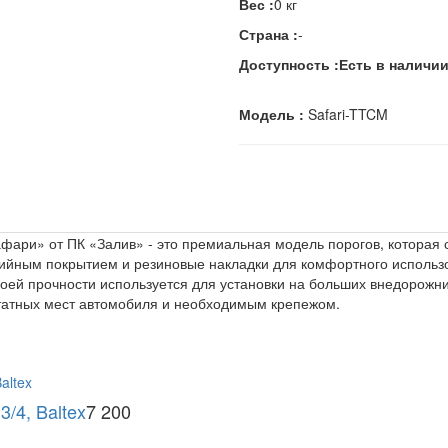
Вес :
0 кг
Страна :
-
Доступность :
Есть в наличи
Модель :
Safari-TTCM
фари» от ПК «Залив» - это премиальная модель порогов, которая 
йным покрытием и резиновые накладки для комфортного использо
оей прочности используется для установки на больших внедорожни
татных мест автомобиля и необходимым крепежом.
/4, Baltex
7 200